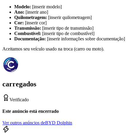
Modelo:
[inserir modelo]
Ano:
[inserir ano]
Quilometragem:
[inserir quilometragem]
Cor:
[inserir cor]
Transmissão:
[inserir tipo de transmissão]
Combustível:
[inserir tipo de combustível]
Documentação:
[inserir informações sobre documentação]
Aceitamos seu veículo usado na troca (carro ou moto).
carregados
Verificado
Este anúncio está encerrado
Ver outros anúncios de
BYD Dolphin