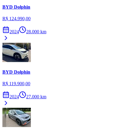
BYD
Dolphin
R$ 124.990,00
2024
28.000
km
BYD
Dolphin
R$ 119.900,00
2024
27.000
km