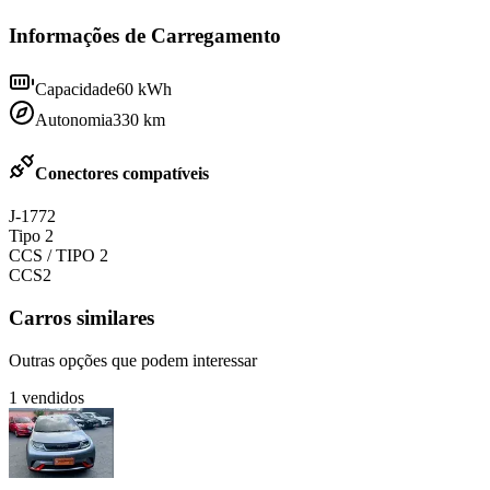
Informações de Carregamento
Capacidade
60
kWh
Autonomia
330
km
Conectores compatíveis
J-1772
Tipo 2
CCS / TIPO 2
CCS2
Carros similares
Outras opções que podem interessar
1
vendidos