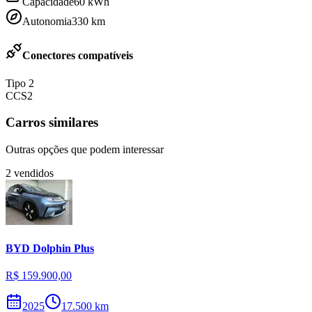
Capacidade
60
kWh
Autonomia
330
km
Conectores compatíveis
Tipo 2
CCS2
Carros similares
Outras opções que podem interessar
2
vendidos
BYD
Dolphin Plus
R$ 159.900,00
2025
17.500
km