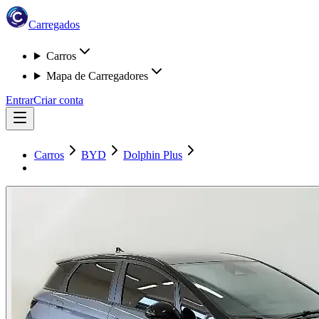
Carregados
Carros
Mapa de Carregadores
Entrar
Criar conta
Carros
BYD
Dolphin Plus