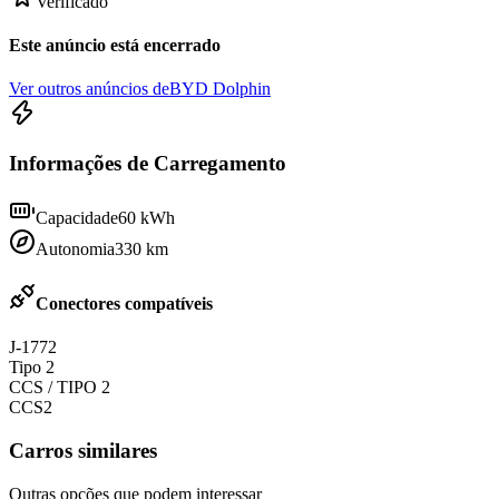
Verificado
Este anúncio está encerrado
Ver outros anúncios de
BYD Dolphin
Informações de Carregamento
Capacidade
60
kWh
Autonomia
330
km
Conectores compatíveis
J-1772
Tipo 2
CCS / TIPO 2
CCS2
Carros similares
Outras opções que podem interessar