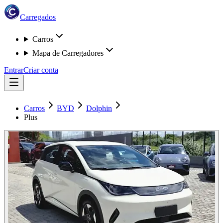
Carregados
Carros
Mapa de Carregadores
Entrar
Criar conta
Carros
BYD
Dolphin
Plus