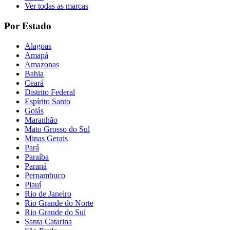
Ver todas as marcas
Por Estado
Alagoas
Amapá
Amazonas
Bahia
Ceará
Distrito Federal
Espírito Santo
Goiás
Maranhão
Mato Grosso do Sul
Minas Gerais
Pará
Paraíba
Paraná
Pernambuco
Piauí
Rio de Janeiro
Rio Grande do Norte
Rio Grande do Sul
Santa Catarina