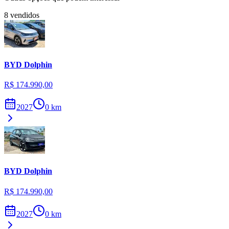
8
vendidos
BYD
Dolphin
R$ 174.990,00
2027
0
km
BYD
Dolphin
R$ 174.990,00
2027
0
km