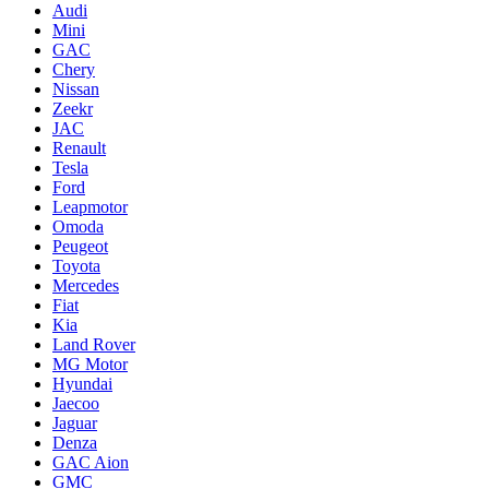
Audi
Mini
GAC
Chery
Nissan
Zeekr
JAC
Renault
Tesla
Ford
Leapmotor
Omoda
Peugeot
Toyota
Mercedes
Fiat
Kia
Land Rover
MG Motor
Hyundai
Jaecoo
Jaguar
Denza
GAC Aion
GMC