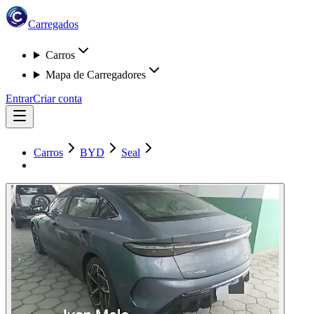
Carregados
Carros
Mapa de Carregadores
Entrar
Criar conta
Carros
BYD
Seal