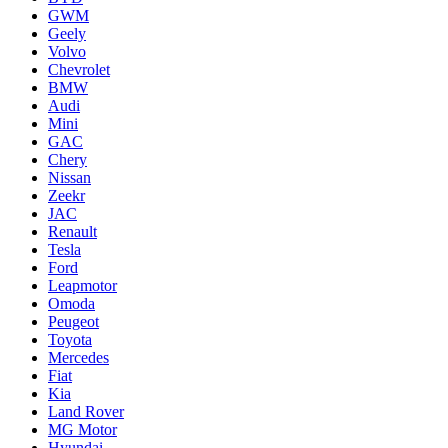
GWM
Geely
Volvo
Chevrolet
BMW
Audi
Mini
GAC
Chery
Nissan
Zeekr
JAC
Renault
Tesla
Ford
Leapmotor
Omoda
Peugeot
Toyota
Mercedes
Fiat
Kia
Land Rover
MG Motor
Hyundai