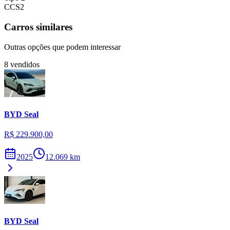
CCS2
Carros similares
Outras opções que podem interessar
8
vendidos
BYD
Seal
R$ 229.900,00
2025
12.069
km
BYD
Seal