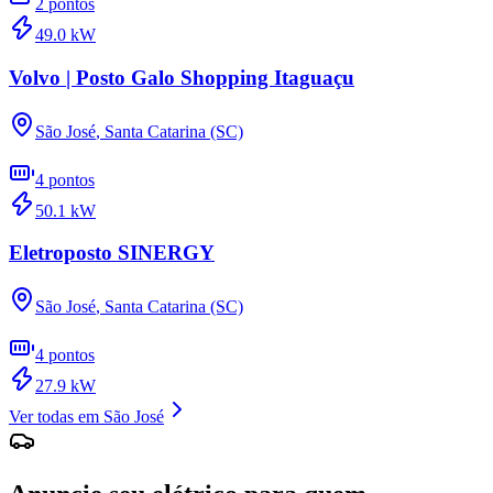
2
pontos
49.0
kW
Volvo | Posto Galo Shopping Itaguaçu
São José
,
Santa Catarina (SC)
4
pontos
50.1
kW
Eletroposto SINERGY
São José
,
Santa Catarina (SC)
4
pontos
27.9
kW
Ver todas em
São José