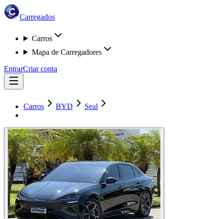
Carregados
Carros
Mapa de Carregadores
Entrar
Criar conta
Carros
BYD
Seal