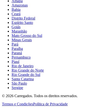
Amapá
Amazonas
Bahia
Ceará
Distrito Federal
Espírito Santo
Goiás
Maranhão
Mato Grosso do Sul
Minas Gerais
Pará
Paraíba
Paraná
Pernambuco
Piauí
Rio de Janeiro
Rio Grande do Norte
Rio Grande do Sul
Santa Catarina
São Paulo
Sergipe
©
2026
Carregados. Todos os direitos reservados.
Termos e Condições
Política de Privacidade