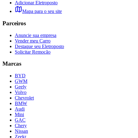
Adicionar Eletroposto
Mapa para o seu site
Parceiros
Anuncie sua empresa
Vender meu Carro
Destaque seu Eletroposto
Solicitar Remoção
Marcas
BYD
GWM
Geely
Volvo
Chevrolet
BMW
Audi
Mini
GAC
Chery
Nissan
Zeekr