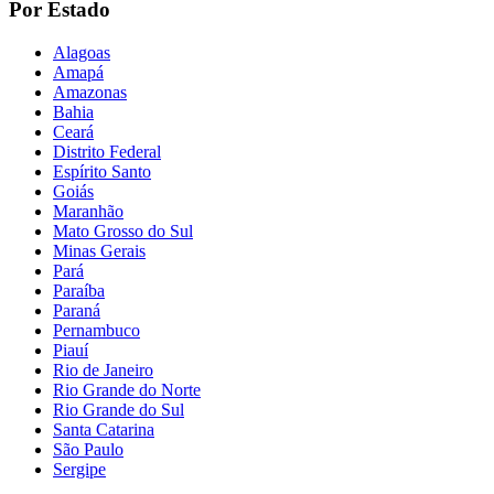
Por Estado
Alagoas
Amapá
Amazonas
Bahia
Ceará
Distrito Federal
Espírito Santo
Goiás
Maranhão
Mato Grosso do Sul
Minas Gerais
Pará
Paraíba
Paraná
Pernambuco
Piauí
Rio de Janeiro
Rio Grande do Norte
Rio Grande do Sul
Santa Catarina
São Paulo
Sergipe