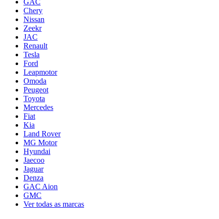
GAC
Chery
Nissan
Zeekr
JAC
Renault
Tesla
Ford
Leapmotor
Omoda
Peugeot
Toyota
Mercedes
Fiat
Kia
Land Rover
MG Motor
Hyundai
Jaecoo
Jaguar
Denza
GAC Aion
GMC
Ver todas as marcas