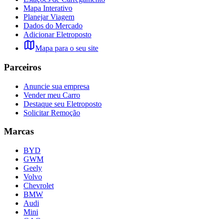
Mapa Interativo
Planejar Viagem
Dados do Mercado
Adicionar Eletroposto
Mapa para o seu site
Parceiros
Anuncie sua empresa
Vender meu Carro
Destaque seu Eletroposto
Solicitar Remoção
Marcas
BYD
GWM
Geely
Volvo
Chevrolet
BMW
Audi
Mini