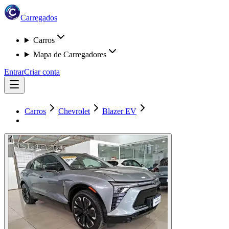
Carregados
Carros
Mapa de Carregadores
Entrar
Criar conta
Carros
Chevrolet
Blazer EV