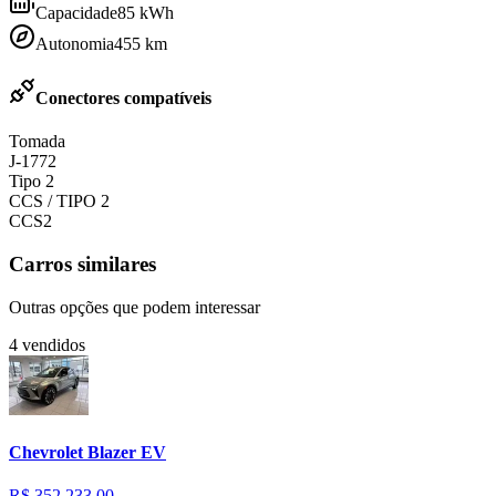
Capacidade
85
kWh
Autonomia
455
km
Conectores compatíveis
Tomada
J-1772
Tipo 2
CCS / TIPO 2
CCS2
Carros similares
Outras opções que podem interessar
4
vendidos
Chevrolet
Blazer EV
R$ 352.233,00