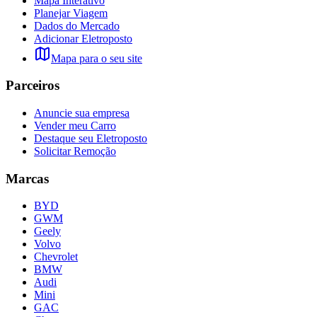
Mapa Interativo
Planejar Viagem
Dados do Mercado
Adicionar Eletroposto
Mapa para o seu site
Parceiros
Anuncie sua empresa
Vender meu Carro
Destaque seu Eletroposto
Solicitar Remoção
Marcas
BYD
GWM
Geely
Volvo
Chevrolet
BMW
Audi
Mini
GAC