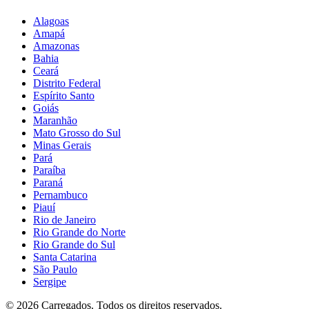
Alagoas
Amapá
Amazonas
Bahia
Ceará
Distrito Federal
Espírito Santo
Goiás
Maranhão
Mato Grosso do Sul
Minas Gerais
Pará
Paraíba
Paraná
Pernambuco
Piauí
Rio de Janeiro
Rio Grande do Norte
Rio Grande do Sul
Santa Catarina
São Paulo
Sergipe
©
2026
Carregados. Todos os direitos reservados.