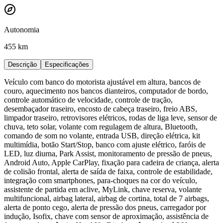
Autonomia
455 km
Descrição
Especificações
Veículo com banco do motorista ajustável em altura, bancos de
couro, aquecimento nos bancos dianteiros, computador de bordo,
controle automático de velocidade, controle de tração,
desembaçador traseiro, encosto de cabeça traseiro, freio ABS,
limpador traseiro, retrovisores elétricos, rodas de liga leve, sensor de
chuva, teto solar, volante com regulagem de altura, Bluetooth,
comando de som no volante, entrada USB, direção elétrica, kit
multimídia, botão Start/Stop, banco com ajuste elétrico, faróis de
LED, luz diurna, Park Assist, monitoramento de pressão de pneus,
Android Auto, Apple CarPlay, fixação para cadeira de criança, alerta
de colisão frontal, alerta de saída de faixa, controle de estabilidade,
integração com smartphones, para-choques na cor do veículo,
assistente de partida em aclive, MyLink, chave reserva, volante
multifuncional, airbag lateral, airbag de cortina, total de 7 airbags,
alerta de ponto cego, alerta de pressão dos pneus, carregador por
indução, Isofix, chave com sensor de aproximação, assistência de