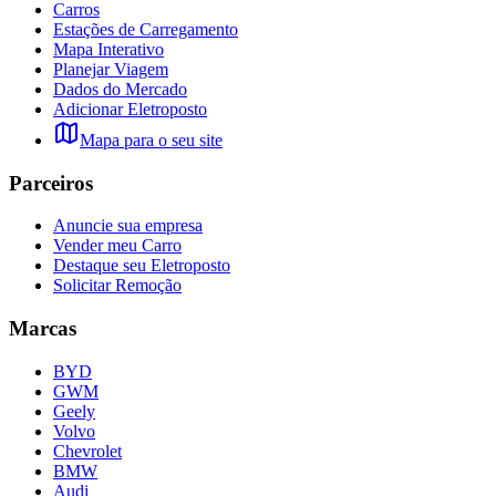
Carros
Estações de Carregamento
Mapa Interativo
Planejar Viagem
Dados do Mercado
Adicionar Eletroposto
Mapa para o seu site
Parceiros
Anuncie sua empresa
Vender meu Carro
Destaque seu Eletroposto
Solicitar Remoção
Marcas
BYD
GWM
Geely
Volvo
Chevrolet
BMW
Audi