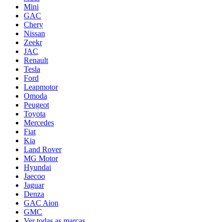
Mini
GAC
Chery
Nissan
Zeekr
JAC
Renault
Tesla
Ford
Leapmotor
Omoda
Peugeot
Toyota
Mercedes
Fiat
Kia
Land Rover
MG Motor
Hyundai
Jaecoo
Jaguar
Denza
GAC Aion
GMC
Ver todas as marcas