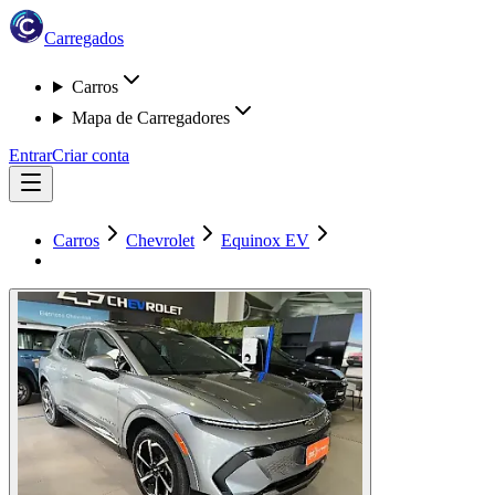
Carregados
Carros
Mapa de Carregadores
Entrar
Criar conta
Carros
Chevrolet
Equinox EV