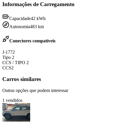
Informações de Carregamento
Capacidade
42
kWh
Autonomia
483
km
Conectores compatíveis
J-1772
Tipo 2
CCS / TIPO 2
CCS2
Carros similares
Outras opções que podem interessar
1
vendidos