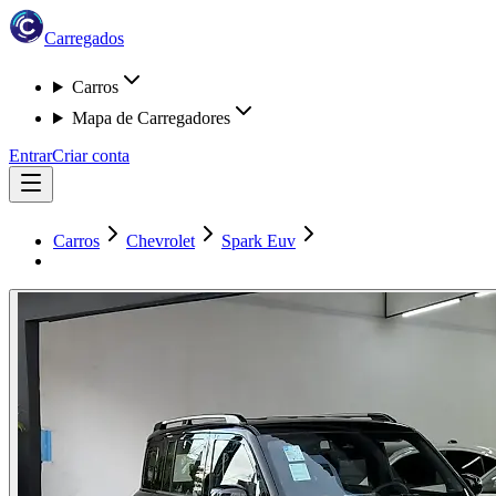
Carregados
Carros
Mapa de Carregadores
Entrar
Criar conta
Carros
Chevrolet
Spark Euv