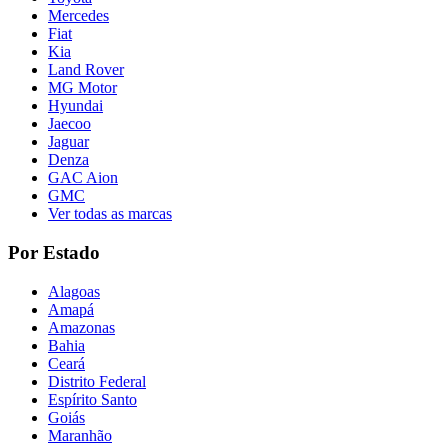
Mercedes
Fiat
Kia
Land Rover
MG Motor
Hyundai
Jaecoo
Jaguar
Denza
GAC Aion
GMC
Ver todas as marcas
Por Estado
Alagoas
Amapá
Amazonas
Bahia
Ceará
Distrito Federal
Espírito Santo
Goiás
Maranhão