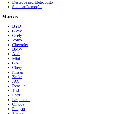
Destaque seu Eletroposto
Solicitar Remoção
Marcas
BYD
GWM
Geely
Volvo
Chevrolet
BMW
Audi
Mini
GAC
Chery
Nissan
Zeekr
JAC
Renault
Tesla
Ford
Leapmotor
Omoda
Peugeot
Toyota