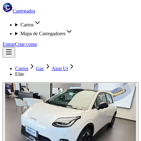
Carregados
Carros
Mapa de Carregadores
Entrar
Criar conta
Carros
Gac
Aion Ut
Elite