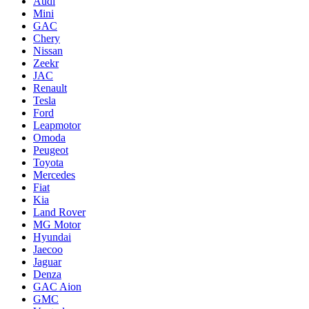
Audi
Mini
GAC
Chery
Nissan
Zeekr
JAC
Renault
Tesla
Ford
Leapmotor
Omoda
Peugeot
Toyota
Mercedes
Fiat
Kia
Land Rover
MG Motor
Hyundai
Jaecoo
Jaguar
Denza
GAC Aion
GMC