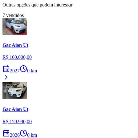
Outras opções que podem interessar
7
vendidos
Gac
Aion Ut
R$ 160.000,00
2027
0
km
Gac
Aion Ut
R$ 159.990,00
2026
0
km