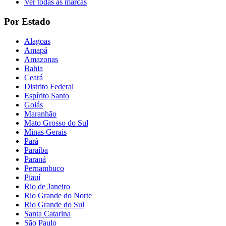
Ver todas as marcas
Por Estado
Alagoas
Amapá
Amazonas
Bahia
Ceará
Distrito Federal
Espírito Santo
Goiás
Maranhão
Mato Grosso do Sul
Minas Gerais
Pará
Paraíba
Paraná
Pernambuco
Piauí
Rio de Janeiro
Rio Grande do Norte
Rio Grande do Sul
Santa Catarina
São Paulo