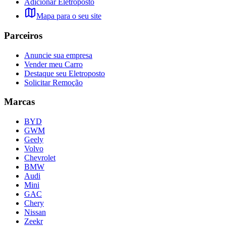
Adicionar Eletroposto
Mapa para o seu site
Parceiros
Anuncie sua empresa
Vender meu Carro
Destaque seu Eletroposto
Solicitar Remoção
Marcas
BYD
GWM
Geely
Volvo
Chevrolet
BMW
Audi
Mini
GAC
Chery
Nissan
Zeekr