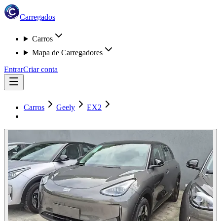
Carregados
Carros
Mapa de Carregadores
Entrar
Criar conta
Carros
Geely
EX2