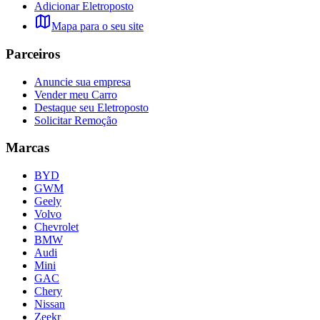
Adicionar Eletroposto
Mapa para o seu site
Parceiros
Anuncie sua empresa
Vender meu Carro
Destaque seu Eletroposto
Solicitar Remoção
Marcas
BYD
GWM
Geely
Volvo
Chevrolet
BMW
Audi
Mini
GAC
Chery
Nissan
Zeekr