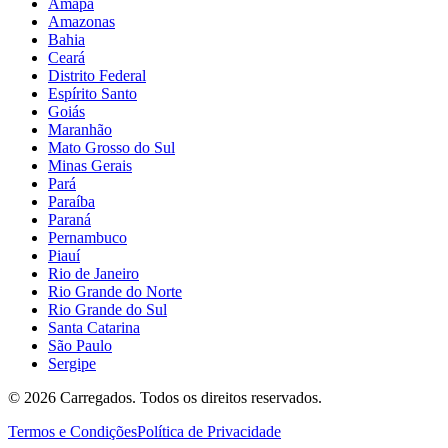
Amapá
Amazonas
Bahia
Ceará
Distrito Federal
Espírito Santo
Goiás
Maranhão
Mato Grosso do Sul
Minas Gerais
Pará
Paraíba
Paraná
Pernambuco
Piauí
Rio de Janeiro
Rio Grande do Norte
Rio Grande do Sul
Santa Catarina
São Paulo
Sergipe
©
2026
Carregados. Todos os direitos reservados.
Termos e Condições
Política de Privacidade