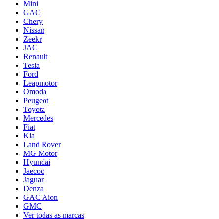
Mini
GAC
Chery
Nissan
Zeekr
JAC
Renault
Tesla
Ford
Leapmotor
Omoda
Peugeot
Toyota
Mercedes
Fiat
Kia
Land Rover
MG Motor
Hyundai
Jaecoo
Jaguar
Denza
GAC Aion
GMC
Ver todas as marcas