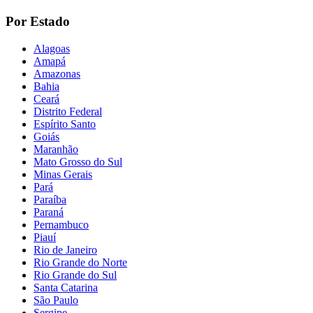
Por Estado
Alagoas
Amapá
Amazonas
Bahia
Ceará
Distrito Federal
Espírito Santo
Goiás
Maranhão
Mato Grosso do Sul
Minas Gerais
Pará
Paraíba
Paraná
Pernambuco
Piauí
Rio de Janeiro
Rio Grande do Norte
Rio Grande do Sul
Santa Catarina
São Paulo
Sergipe