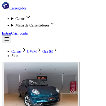
Carregados
Carros
Mapa de Carregadores
Entrar
Criar conta
Carros
GWM
Ora 03
Skin