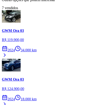
7
vendidos
GWM
Ora 03
R$ 119.900,00
2024
34.000
km
GWM
Ora 03
R$ 124.900,00
2024
18.000
km