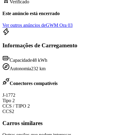
Verificado
Este anúncio está encerrado
Ver outros anúncios de
GWM Ora 03
Informações de Carregamento
Capacidade
48
kWh
Autonomia
232
km
Conectores compatíveis
J-1772
Tipo 2
CCS / TIPO 2
CCS2
Carros similares
Outras opções que podem interessar