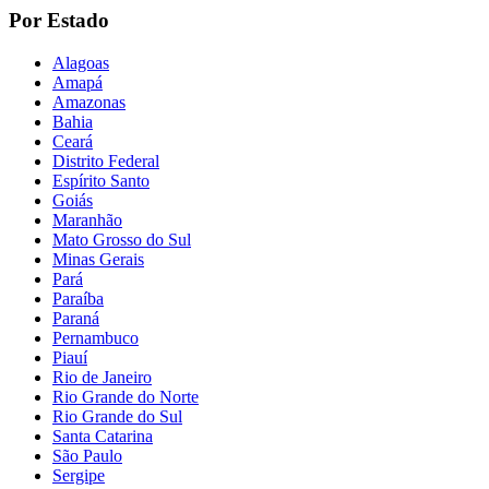
Por Estado
Alagoas
Amapá
Amazonas
Bahia
Ceará
Distrito Federal
Espírito Santo
Goiás
Maranhão
Mato Grosso do Sul
Minas Gerais
Pará
Paraíba
Paraná
Pernambuco
Piauí
Rio de Janeiro
Rio Grande do Norte
Rio Grande do Sul
Santa Catarina
São Paulo
Sergipe