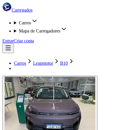
Carregados
Carros
Mapa de Carregadores
Entrar
Criar conta
Carros
Leapmotor
B10