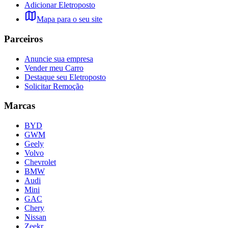
Adicionar Eletroposto
Mapa para o seu site
Parceiros
Anuncie sua empresa
Vender meu Carro
Destaque seu Eletroposto
Solicitar Remoção
Marcas
BYD
GWM
Geely
Volvo
Chevrolet
BMW
Audi
Mini
GAC
Chery
Nissan
Zeekr