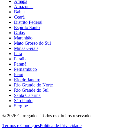
Amapá
Amazonas
Bahia
Ceará
Distrito Federal
Espírito Santo
Goiás
Maranhão
Mato Grosso do Sul
Minas Gerais
Pará
Paraíba
Paraná
Pernambuco
Piauí
Rio de Janeiro
Rio Grande do Norte
Rio Grande do Sul
Santa Catarina
São Paulo
Sergipe
©
2026
Carregados. Todos os direitos reservados.
Termos e Condições
Política de Privacidade