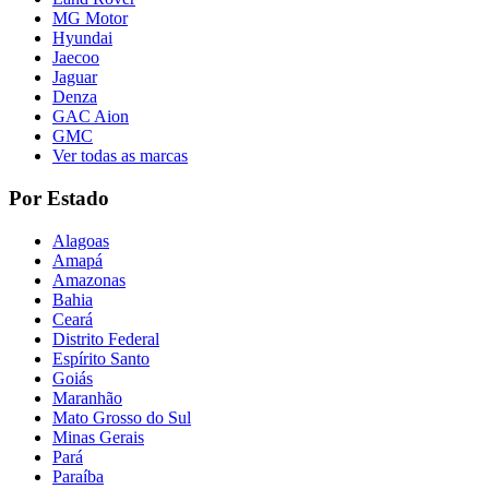
MG Motor
Hyundai
Jaecoo
Jaguar
Denza
GAC Aion
GMC
Ver todas as marcas
Por Estado
Alagoas
Amapá
Amazonas
Bahia
Ceará
Distrito Federal
Espírito Santo
Goiás
Maranhão
Mato Grosso do Sul
Minas Gerais
Pará
Paraíba