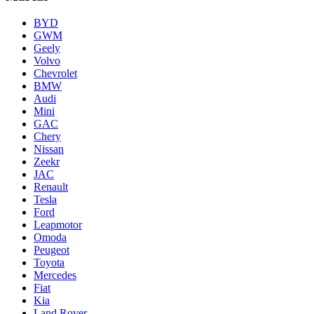
BYD
GWM
Geely
Volvo
Chevrolet
BMW
Audi
Mini
GAC
Chery
Nissan
Zeekr
JAC
Renault
Tesla
Ford
Leapmotor
Omoda
Peugeot
Toyota
Mercedes
Fiat
Kia
Land Rover