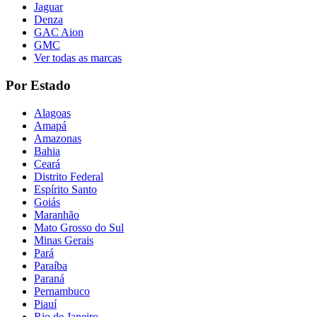
Jaguar
Denza
GAC Aion
GMC
Ver todas as marcas
Por Estado
Alagoas
Amapá
Amazonas
Bahia
Ceará
Distrito Federal
Espírito Santo
Goiás
Maranhão
Mato Grosso do Sul
Minas Gerais
Pará
Paraíba
Paraná
Pernambuco
Piauí
Rio de Janeiro