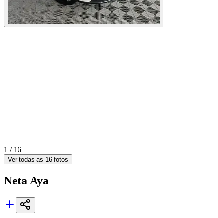
1 /
16
Ver todas as
16
fotos
Neta
Aya