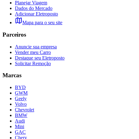
Planejar Viagem
Dados do Mercado
Adicionar Eletroposto
Mapa para o seu site
Parceiros
Anuncie sua empresa
Vender meu Carro
Destaque seu Eletroposto
Solicitar Remoção
Marcas
BYD
GWM
Geely
Volvo
Chevrolet
BMW
Audi
Mini
GAC
Chery