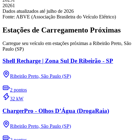
2026
1
Dados atualizados até
julho
de
2026
Fonte: ABVE (Associação Brasileira do Veículo Elétrico)
Estações de Carregamento Próximas
Carregue seu veículo em estações próximas a
Ribeirão Preto
,
São
Paulo (SP)
Shell Recharge | Zona Sul De Ribeirão - SP
Ribeirão Preto
,
São Paulo (SP)
2
pontos
32
kW
ChargerPro - Olhos D’Água (DrogaRaia)
Ribeirão Preto
,
São Paulo (SP)
2
pontos