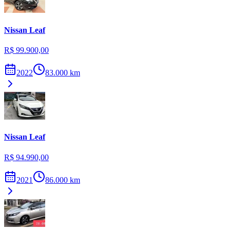
Nissan
Leaf
R$ 99.900,00
2022
83.000
km
Nissan
Leaf
R$ 94.990,00
2021
86.000
km