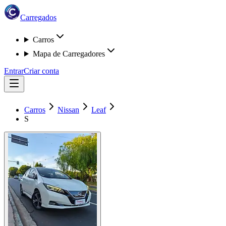
Carregados
Carros
Mapa de Carregadores
Entrar
Criar conta
Carros
Nissan
Leaf
S