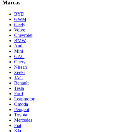
Marcas
BYD
GWM
Geely
Volvo
Chevrolet
BMW
Audi
Mini
GAC
Chery
Nissan
Zeekr
JAC
Renault
Tesla
Ford
Leapmotor
Omoda
Peugeot
Toyota
Mercedes
Fiat
Kia