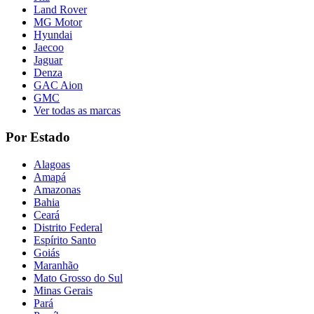
Land Rover
MG Motor
Hyundai
Jaecoo
Jaguar
Denza
GAC Aion
GMC
Ver todas as marcas
Por Estado
Alagoas
Amapá
Amazonas
Bahia
Ceará
Distrito Federal
Espírito Santo
Goiás
Maranhão
Mato Grosso do Sul
Minas Gerais
Pará