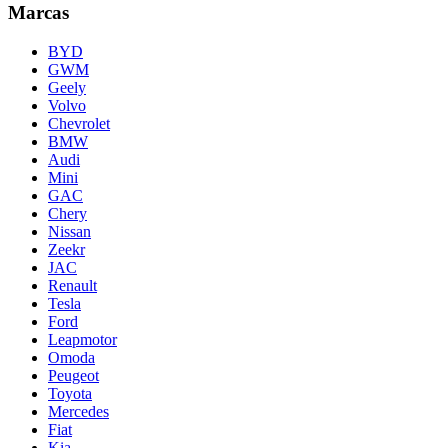
Marcas
BYD
GWM
Geely
Volvo
Chevrolet
BMW
Audi
Mini
GAC
Chery
Nissan
Zeekr
JAC
Renault
Tesla
Ford
Leapmotor
Omoda
Peugeot
Toyota
Mercedes
Fiat
Kia