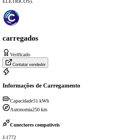
ELÉTRICOS).
carregados
Verificado
Contatar vendedor
Informações de Carregamento
Capacidade
51
kWh
Autonomia
250
km
Conectores compatíveis
J-1772