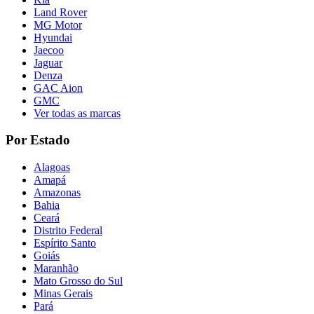
Land Rover
MG Motor
Hyundai
Jaecoo
Jaguar
Denza
GAC Aion
GMC
Ver todas as marcas
Por Estado
Alagoas
Amapá
Amazonas
Bahia
Ceará
Distrito Federal
Espírito Santo
Goiás
Maranhão
Mato Grosso do Sul
Minas Gerais
Pará