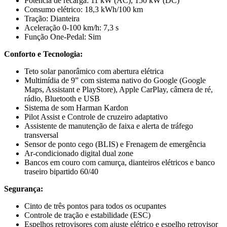
Potência de recarga: 11 kW (AC), 150 kW (DC)
Consumo elétrico: 18,3 kWh/100 km
Tração: Dianteira
Aceleração 0-100 km/h: 7,3 s
Função One-Pedal: Sim
Conforto e Tecnologia:
Teto solar panorâmico com abertura elétrica
Multimídia de 9” com sistema nativo do Google (Google
Maps, Assistant e PlayStore), Apple CarPlay, câmera de ré,
rádio, Bluetooth e USB
Sistema de som Harman Kardon
Pilot Assist e Controle de cruzeiro adaptativo
Assistente de manutenção de faixa e alerta de tráfego
transversal
Sensor de ponto cego (BLIS) e Frenagem de emergência
Ar-condicionado digital dual zone
Bancos em couro com camurça, dianteiros elétricos e banco
traseiro bipartido 60/40
Segurança:
Cinto de três pontos para todos os ocupantes
Controle de tração e estabilidade (ESC)
Espelhos retrovisores com ajuste elétrico e espelho retrovisor