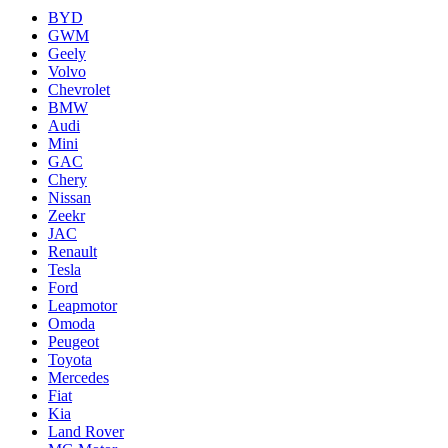
BYD
GWM
Geely
Volvo
Chevrolet
BMW
Audi
Mini
GAC
Chery
Nissan
Zeekr
JAC
Renault
Tesla
Ford
Leapmotor
Omoda
Peugeot
Toyota
Mercedes
Fiat
Kia
Land Rover