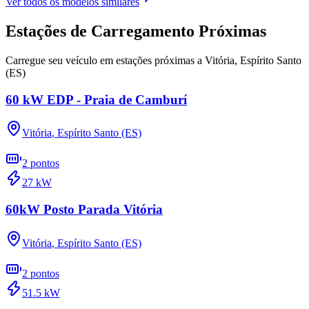
Ver todos os modelos similares
Estações de Carregamento Próximas
Carregue seu veículo em estações próximas a
Vitória
,
Espírito Santo
(ES)
60 kW EDP - Praia de Camburí
Vitória
,
Espírito Santo (ES)
2
pontos
27
kW
60kW Posto Parada Vitória
Vitória
,
Espírito Santo (ES)
2
pontos
51.5
kW