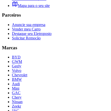
Mapa para o seu site
Parceiros
Anuncie sua empresa
Vender meu Carro
Destaque seu Eletroposto
Solicitar Remoção
Marcas
BYD
GWM
Geely
Volvo
Chevrolet
BMW
Audi
Mini
GAC
Chery
Nissan
Zeekr
JAC