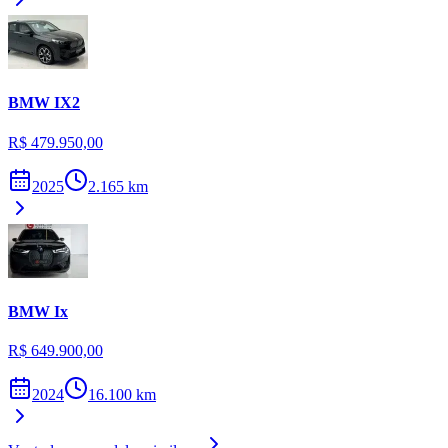
BMW
IX2
R$ 479.950,00
2025
2.165
km
BMW
Ix
R$ 649.900,00
2024
16.100
km