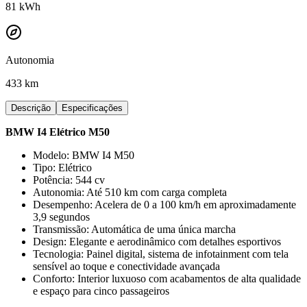
81
kWh
Autonomia
433 km
Descrição
Especificações
BMW I4 Elétrico M50
Modelo: BMW I4 M50
Tipo: Elétrico
Potência: 544 cv
Autonomia: Até 510 km com carga completa
Desempenho: Acelera de 0 a 100 km/h em aproximadamente
3,9 segundos
Transmissão: Automática de uma única marcha
Design: Elegante e aerodinâmico com detalhes esportivos
Tecnologia: Painel digital, sistema de infotainment com tela
sensível ao toque e conectividade avançada
Conforto: Interior luxuoso com acabamentos de alta qualidade
e espaço para cinco passageiros