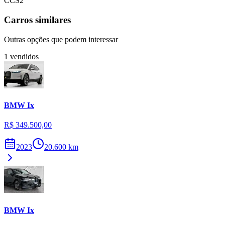
CCS2
Carros similares
Outras opções que podem interessar
1
vendidos
BMW
Ix
R$ 349.500,00
2023
20.600
km
BMW
Ix