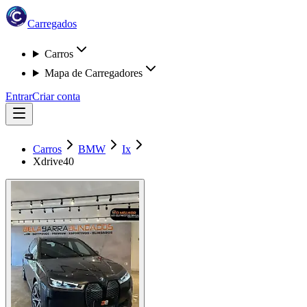
Carregados
Carros
Mapa de Carregadores
Entrar
Criar conta
Carros
BMW
Ix
Xdrive40