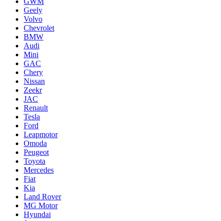
GWM
Geely
Volvo
Chevrolet
BMW
Audi
Mini
GAC
Chery
Nissan
Zeekr
JAC
Renault
Tesla
Ford
Leapmotor
Omoda
Peugeot
Toyota
Mercedes
Fiat
Kia
Land Rover
MG Motor
Hyundai