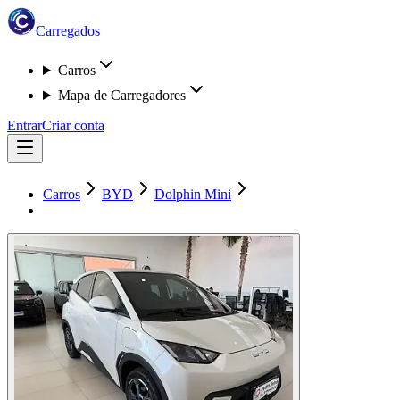
Carregados
Carros
Mapa de Carregadores
Entrar
Criar conta
Carros
BYD
Dolphin Mini