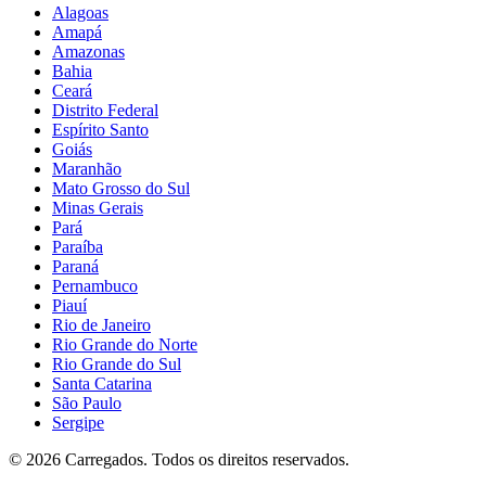
Alagoas
Amapá
Amazonas
Bahia
Ceará
Distrito Federal
Espírito Santo
Goiás
Maranhão
Mato Grosso do Sul
Minas Gerais
Pará
Paraíba
Paraná
Pernambuco
Piauí
Rio de Janeiro
Rio Grande do Norte
Rio Grande do Sul
Santa Catarina
São Paulo
Sergipe
©
2026
Carregados. Todos os direitos reservados.