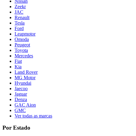
Nissan
Zeekr
JAC
Renault
Tesla
Ford
Leapmotor
Omoda
Peugeot
Toyota
Mercedes
Fiat
Kia
Land Rover
MG Motor
Hyundai
Jaecoo
Jaguar
Denza
GAC Aion
GMC
Ver todas as marcas
Por Estado