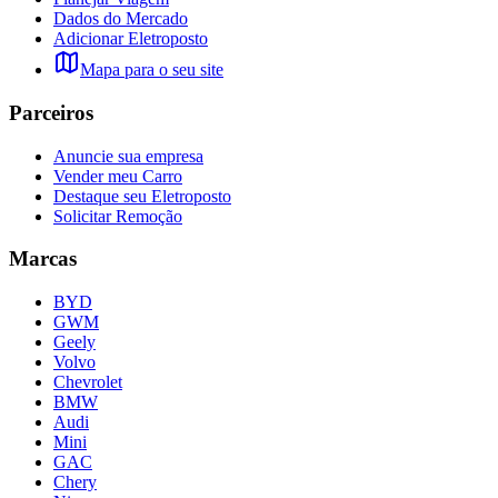
Dados do Mercado
Adicionar Eletroposto
Mapa para o seu site
Parceiros
Anuncie sua empresa
Vender meu Carro
Destaque seu Eletroposto
Solicitar Remoção
Marcas
BYD
GWM
Geely
Volvo
Chevrolet
BMW
Audi
Mini
GAC
Chery