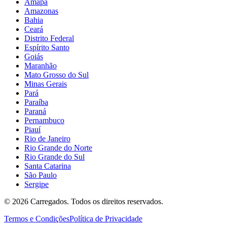
Amapá
Amazonas
Bahia
Ceará
Distrito Federal
Espírito Santo
Goiás
Maranhão
Mato Grosso do Sul
Minas Gerais
Pará
Paraíba
Paraná
Pernambuco
Piauí
Rio de Janeiro
Rio Grande do Norte
Rio Grande do Sul
Santa Catarina
São Paulo
Sergipe
©
2026
Carregados. Todos os direitos reservados.
Termos e Condições
Política de Privacidade