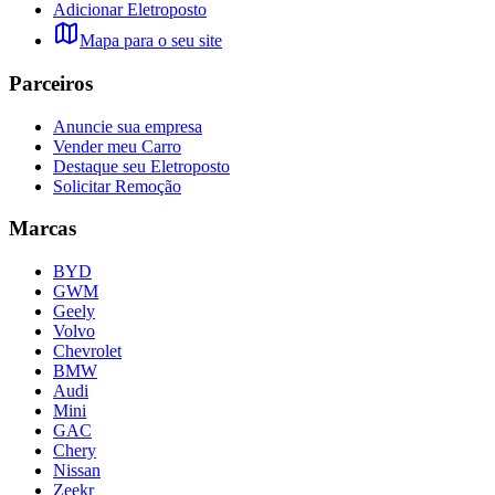
Adicionar Eletroposto
Mapa para o seu site
Parceiros
Anuncie sua empresa
Vender meu Carro
Destaque seu Eletroposto
Solicitar Remoção
Marcas
BYD
GWM
Geely
Volvo
Chevrolet
BMW
Audi
Mini
GAC
Chery
Nissan
Zeekr