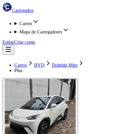
Carregados
Carros
Mapa de Carregadores
Entrar
Criar conta
Carros
BYD
Dolphin Mini
Plus