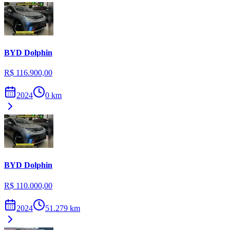
BYD
Dolphin
R$ 116.900,00
2024
0
km
BYD
Dolphin
R$ 110.000,00
2024
51.279
km