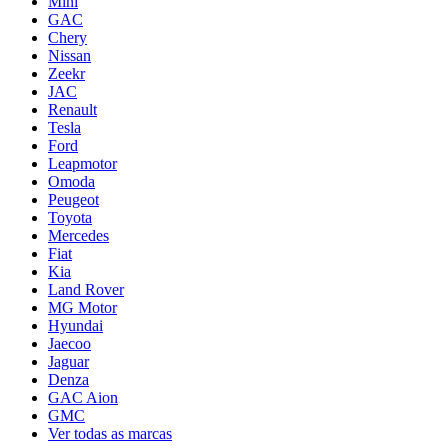
Mini
GAC
Chery
Nissan
Zeekr
JAC
Renault
Tesla
Ford
Leapmotor
Omoda
Peugeot
Toyota
Mercedes
Fiat
Kia
Land Rover
MG Motor
Hyundai
Jaecoo
Jaguar
Denza
GAC Aion
GMC
Ver todas as marcas