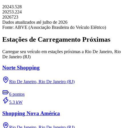
2024
3.528
2025
3.224
2026
723
Dados atualizados até
julho
de
2026
Fonte: ABVE (Associação Brasileira do Veículo Elétrico)
Estações de Carregamento Próximas
Carregue seu veículo em estações próximas a
Rio De Janeiro
,
Rio
De Janeiro (RJ)
Norte Shopping
Rio De Janeiro
,
Rio De Janeiro (RJ)
6
pontos
5.3
kW
Shopping Nova América
Rio De Janeiro
,
Rio De Janeiro (RJ)