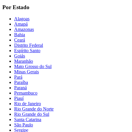
Por Estado
Alagoas
Amapá
Amazonas
Bahia
Ceará
Distrito Federal
Espírito Santo
Goiás
Maranhão
Mato Grosso do Sul
Minas Gerais
Pará
Paraíba
Paraná
Pernambuco
Piauí
Rio de Janeiro
Rio Grande do Norte
Rio Grande do Sul
Santa Catarina
São Paulo
Sergipe