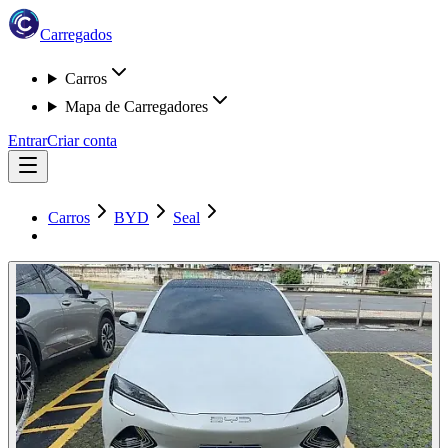
Carregados
Carros
Mapa de Carregadores
Entrar
Criar conta
Carros
BYD
Seal