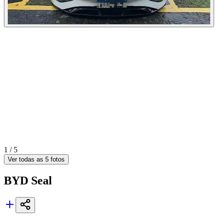
1 /
5
Ver todas as
5
fotos
BYD
Seal