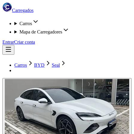
Carregados
Carros
Mapa de Carregadores
Entrar
Criar conta
Carros
BYD
Seal