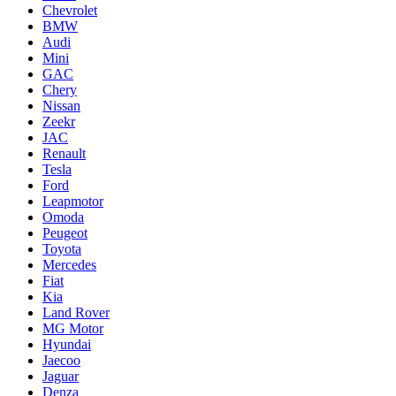
Chevrolet
BMW
Audi
Mini
GAC
Chery
Nissan
Zeekr
JAC
Renault
Tesla
Ford
Leapmotor
Omoda
Peugeot
Toyota
Mercedes
Fiat
Kia
Land Rover
MG Motor
Hyundai
Jaecoo
Jaguar
Denza