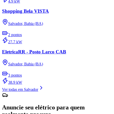
4.9
kW
Shopping Bela VISTA
Salvador
,
Bahia (BA)
2
pontos
27.7
kW
EletricaRR - Posto Larco CAB
Salvador
,
Bahia (BA)
3
pontos
38.9
kW
Ver todas em
Salvador
Anuncie seu elétrico para quem