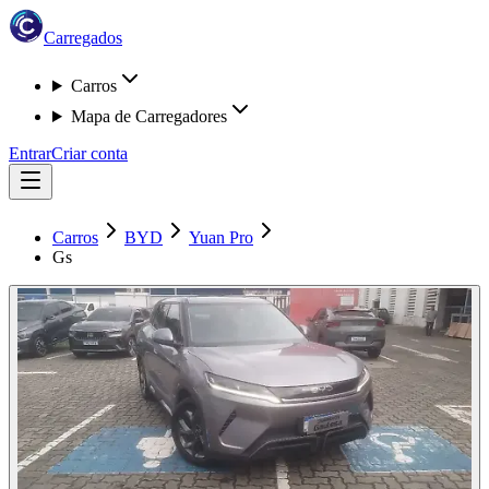
Carregados
Carros
Mapa de Carregadores
Entrar
Criar conta
Carros
BYD
Yuan Pro
Gs