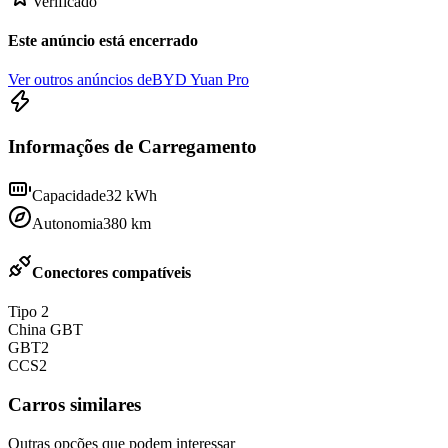
Verificado
Este anúncio está encerrado
Ver outros anúncios de
BYD Yuan Pro
Informações de Carregamento
Capacidade
32
kWh
Autonomia
380
km
Conectores compatíveis
Tipo 2
China GBT
GBT2
CCS2
Carros similares
Outras opções que podem interessar