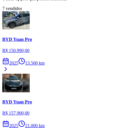
7
vendidos
BYD
Yuan Pro
R$ 150.990,00
2025
13.500
km
BYD
Yuan Pro
R$ 157.900,00
2025
21.000
km