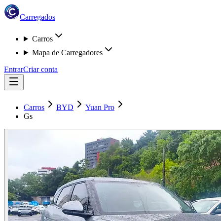
Carregados
Carros
Mapa de Carregadores
Entrar
Criar conta
Carros
BYD
Yuan Pro
Gs