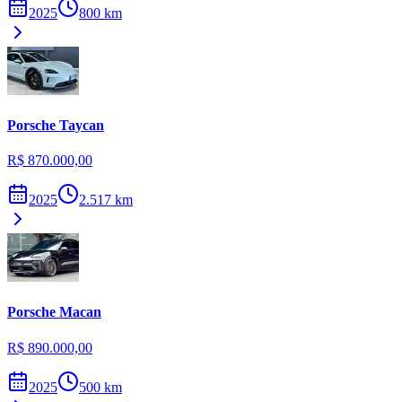
2025
800
km
Porsche
Taycan
R$ 870.000,00
2025
2.517
km
Porsche
Macan
R$ 890.000,00
2025
500
km