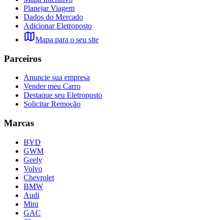
Planejar Viagem
Dados do Mercado
Adicionar Eletroposto
Mapa para o seu site
Parceiros
Anuncie sua empresa
Vender meu Carro
Destaque seu Eletroposto
Solicitar Remoção
Marcas
BYD
GWM
Geely
Volvo
Chevrolet
BMW
Audi
Mini
GAC