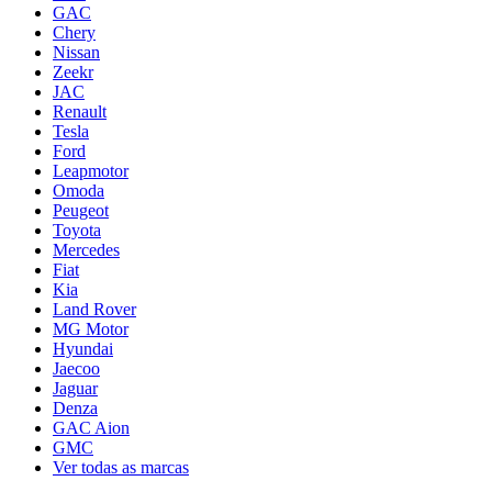
GAC
Chery
Nissan
Zeekr
JAC
Renault
Tesla
Ford
Leapmotor
Omoda
Peugeot
Toyota
Mercedes
Fiat
Kia
Land Rover
MG Motor
Hyundai
Jaecoo
Jaguar
Denza
GAC Aion
GMC
Ver todas as marcas